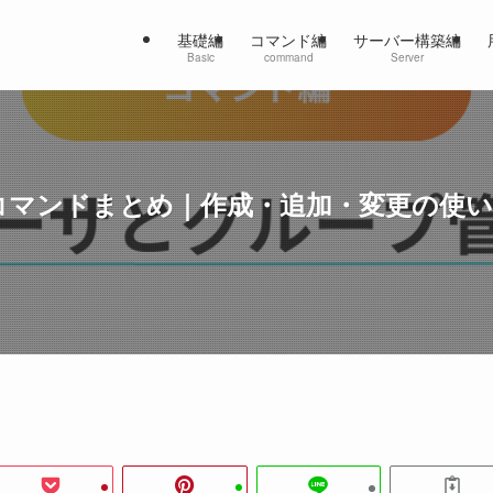
基礎編
コマンド編
サーバー構築編
Basic
command
Server
理コマンドまとめ｜作成・追加・変更の使