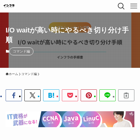
I/O waitが高い時にやるべき切り分け手
順
コマンド編
ホーム
コマンド編