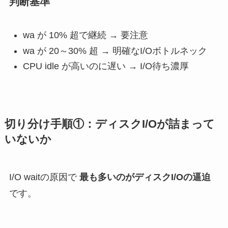
判断基準
wa が 10% 超で継続 → 要注意
wa が 20～30% 超 → 明確なI/Oボトルネック
CPU idle が高いのに遅い → I/O待ち濃厚
切り分け手順①：ディスクI/Oが詰まって
いないか
I/O waitの原因で
最も多いのがディスクI/Oの逼迫
です。