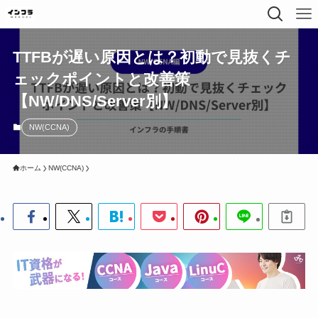
TTFBが遅い原因とは？初動で見抜くチ
ェックポイントと改善策
【NW/DNS/Server別】
NW(CCNA)
ホーム
NW(CCNA)