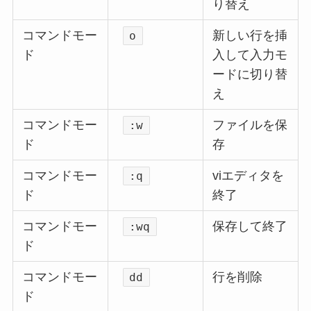
り替え
コマンドモー
新しい行を挿
o
ド
入して入力モ
ードに切り替
え
コマンドモー
ファイルを保
:w
ド
存
コマンドモー
viエディタを
:q
ド
終了
コマンドモー
保存して終了
:wq
ド
コマンドモー
行を削除
dd
ド