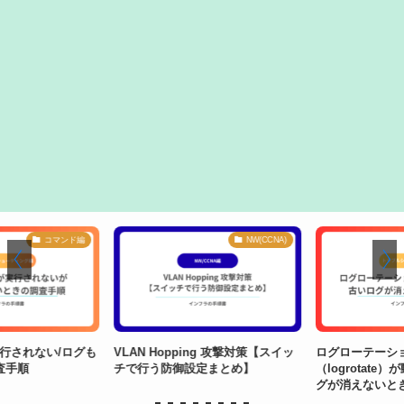
コマンド編
NW(CCNA)
実行されない/ログも
VLAN Hopping 攻撃対策【スイッ
ログローテーショ
手順
チで行う防御設定まとめ】
（logrotate
グが消えないとき