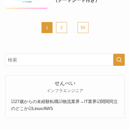
1
2
...
55
せんべい
インフラエンジニア
☑27歳からの未経験転職
☑物流業界→IT業界
☑関関同立
のどこか
☑Linux/AWS